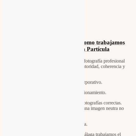
Pincha
aquí
para descubrir como trabajamos
el retrato estratégico La Partícula
El retrato estratégico es una sesión de fotografía profesional
en estudio diseñada para comunicar autoridad, coherencia y
confianza real.
No es un simple retrato corporativo.
Es una herramienta de posicionamiento.
Muchos profesionales disponen de fotografías correctas.
Pero en entornos de decisión rápida, una imagen neutra no
genera impacto.
Genera indiferencia.
En nuestro estudio fotográfico en Málaga trabajamos el