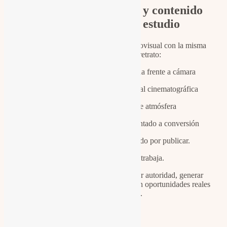
Vídeo corporativo y contenido
estratégico en estudio
Trabajamos la producción audiovisual con la misma
precisión que el retrato:
Dirección de presencia frente a cámara
Iluminación profesional cinematográfica
Construcción de atmósfera
Guion estratégico orientado a conversión
El resultado no es contenido por publicar.
Es contenido que trabaja.
Vídeos diseñados para reforzar autoridad, generar
confianza y convertir atención en oportunidades reales
de negocio.