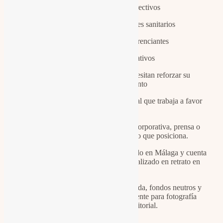
Empresarios y directivos
Médicos y profesionales sanitarios
Formadores y conferenciantes
Equipos corporativos
Marcas personales que necesitan reforzar su
posicionamiento
El resultado es una imagen profesional que trabaja a favor
del negocio.
Una fotografía para LinkedIn, web corporativa, prensa o
eventos que no solo muestra, sino que posiciona.
Nuestro estudio fotográfico está ubicado en Málaga y cuenta
con equipamiento profesional especializado en retrato en
estudio.
Trabajamos con iluminación controlada, fondos neutros y
atmósferas construidas específicamente para fotografía
corporativa y retrato editorial.