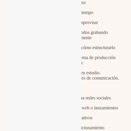
contenido, pero:
No tienen tiempo
No quieren improvisar
No se sienten cómodos grabando
constantemente
No saben qué decir ni cómo estructurarlo
Por eso desarrollamos un sistema de producción
concentrado:
Un día de grabación en estudio.
Múltiples piezas listas para meses de comunicación.
Grabamos:
Vídeos verticales para redes sociales
Piezas horizontales para web o lanzamientos
Clips educativos
Mensajes de posicionamiento