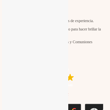
Miguel Barranco
Estudio Fotográfico en Málaga con 30 años de experiencia.
Fotografía profesional de retrato corporativo para hacer brillar la
imagen de tu marca
Fotógrafos expertos en reportajes de Bodas y Comuniones
La Partícula Studio
Excelente
A base de
82 reseñas