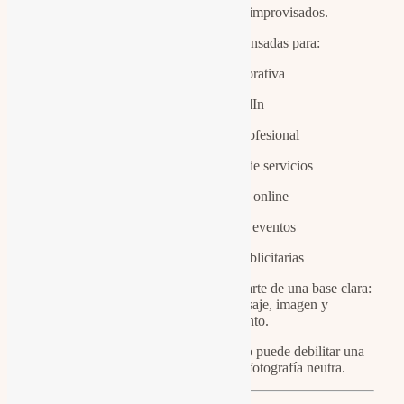
No hablamos de vídeos improvisados.
Hablamos de piezas pensadas para:
Web corporativa
LinkedIn
Instagram profesional
Lanzamientos de servicios
Formación online
Ponencias y eventos
Campañas publicitarias
Cada producción audiovisual parte de una base clara:
la coherencia entre mensaje, imagen y
posicionamiento.
Porque un vídeo mal ejecutado puede debilitar una
marca más rápido que una fotografía neutra.