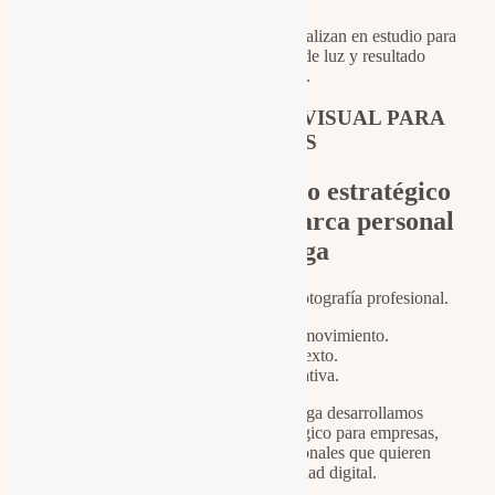
La mayoría de las sesiones se realizan en estudio para
garantizar control absoluto de luz y resultado
profesional.
CONTENIDO AUDIOVISUAL PARA
MARCAS
Producción de vídeo estratégico
para empresas y marca personal
en Málaga
Hoy no basta con una buena fotografía profesional.
Las marcas necesitan movimiento.
Necesitan contexto.
Necesitan narrativa.
En nuestro estudio en Málaga desarrollamos
contenido audiovisual estratégico para empresas,
profesionales y marcas personales que quieren
consolidar su autoridad digital.