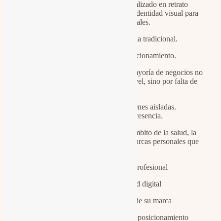
Barranco y Raquel Gijón, especializado en retrato
estratégico, fotografía corporativa e identidad visual para
empresas y profesionales.
No funciona como una agencia tradicional.
Funciona como socio de posicionamiento.
En La Partícula entendemos que la mayoría de negocios no
pierde oportunidades por falta de nivel, sino por falta de
claridad visual.
Por eso no producimos imágenes aisladas.
Diseñamos sistemas de presencia.
Trabajamos con profesionales del ámbito de la salud, la
formación, el sector empresarial y marcas personales que
necesitan:
Mejorar su imagen profesional
Construir autoridad digital
Elevar la percepción de su marca
Alinear mensaje, estética y posicionamiento