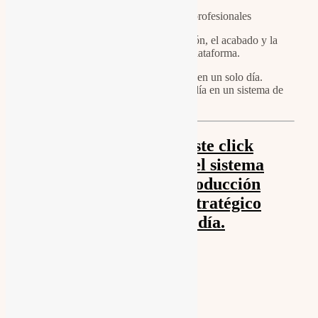
Presentaciones profesionales
Después trabajamos la edición, el acabado y la
adaptación a cada plataforma.
Tú concentras tu energía en un solo día.
Nosotros transformamos ese día en un sistema de
contenido.
Descubre en este click
cómo funciona el sistema
completo de producción
de contenido estratégico
en un solo día.