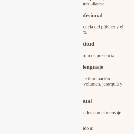
retrato profesional desde cuatro pilares:
1. Lectura del rol profesional
Analizamos el sector, el nivel de conciencia del público y el
territorio competitivo.
2. Dirección de actitud
No improvisamos posturas. Construimos presencia.
3. Iluminación como lenguaje
Utilizamos técnicas avanzadas de iluminación
cinematográfica y de moda para crear volumen, jerarquía y
carácter.
4. Coherencia visual
Vestuario, atmósfera y encuadre alineados con el mensaje
profesional.
Este servicio está dirigido a: