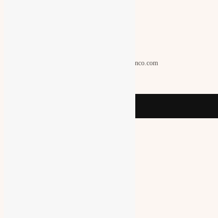
Solicitar Información
miguelbarranco.com
Made By Flothemes