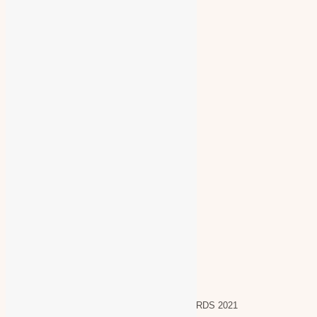
Contacta con nosotros
Calle de Saint-Exupéry, 4
29007 Málaga
info@miguelbarranco.com
tlf. 952 311 973 / 620 20 82 72
Zankyou
ZANKYOU INTERNATIONAL WEDDING AWARDS 2021